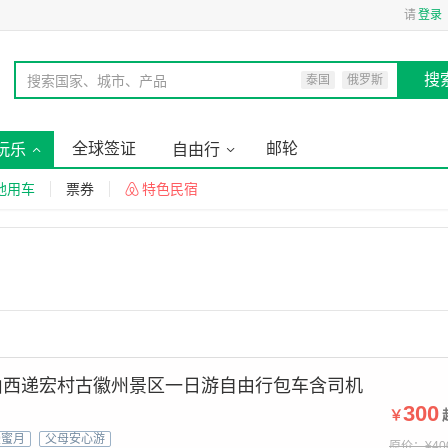
请
登录
搜
搜索国家、城市、产品
泰国
俄罗斯
全球签证
邮轮
玩乐
自由行
地用车
票券
特色民宿
山西递宏村古徽州景区一日游自由行包车含司机
300
￥
漫蜜月
父母安心游
原价：¥40