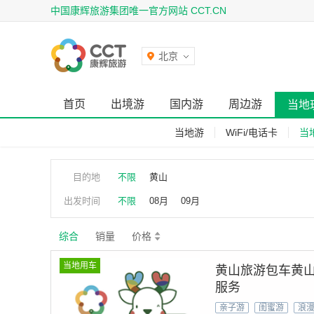
中国康辉旅游集团唯一官方网站 CCT.CN
北京
首页
出境游
国内游
周边游
当地
当地游
WiFi/电话卡
当
目的地
不限
黄山
出发时间
不限
08月
09月
综合
销量
价格
当地用车
黄山旅游包车黄
服务
亲子游
闺蜜游
浪